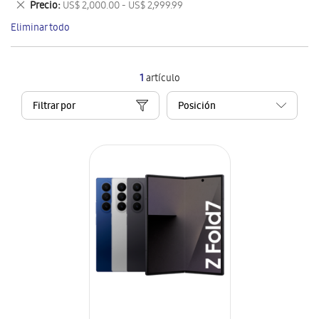
Eliminar
Precio
US$ 2,000.00 - US$ 2,999.99
artículo
este
Eliminar todo
artículo
1
artículo
Filtrar por