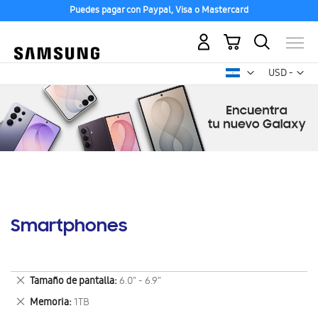
Puedes pagar con Paypal, Visa o Mastercard
Mi carrito
Mon
USD -
dólar
estadounid
Smartphones
Eliminar
Tamaño de pantalla
6.0" - 6.9"
este
Eliminar
Memoria
1TB
artículo
este