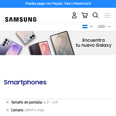
Puedes pagar con Paypal, Visa o Mastercard
Mi carrito
Mon
USD -
dólar
estadounid
Smartphones
Eliminar
Tamaño de pantalla
6.0" - 6.9"
este
Eliminar
Camara
24MP o más
artículo
este