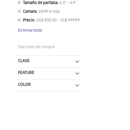
Eliminar
Tamaño de pantalla
6.0" - 6.9"
este
Eliminar
Camara
24MP o más
artículo
este
Eliminar
Precio
US$ 900.00 - US$ 999.99
artículo
este
Eliminar todo
artículo
Opciones de compra
CLASE
FEATURE
COLOR