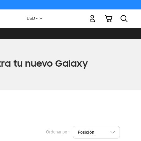
Mi carrito
Moneda
USD -
dólar
estadounidense
Ordenar por