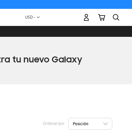
Mi carrito
Moneda
USD -
dólar
estadounidense
Ordenar por