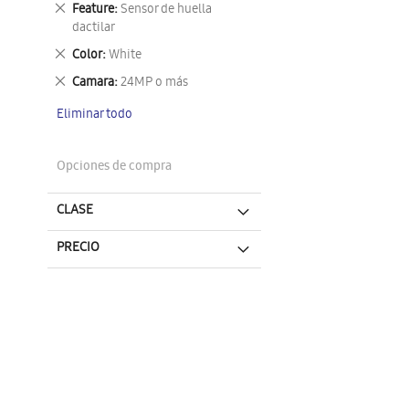
Eliminar
Feature
Sensor de huella
este
dactilar
artículo
Eliminar
Color
White
este
Eliminar
Camara
24MP o más
artículo
este
Eliminar todo
artículo
Opciones de compra
CLASE
PRECIO