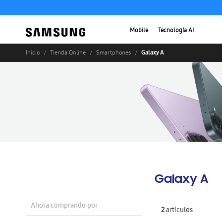
Mobile
Tecnología AI
Galaxy A
Inicio
Tienda Online
Smartphones
Galaxy A
Ahora comprando por
2
artículos