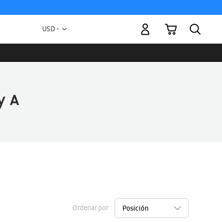
Mi carrito
Moneda
USD -
dólar
estadounidense
Ordenar por