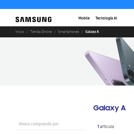
Mobile
Tecnología AI
Galaxy A
Inicio
Tienda Online
Smartphones
Galaxy A
Ahora comprando por
1
artículo