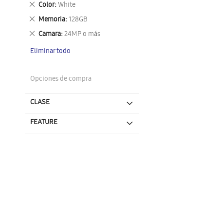
Eliminar
Color
White
este
Eliminar
Memoria
128GB
artículo
este
Eliminar
Camara
24MP o más
artículo
este
Eliminar todo
artículo
Opciones de compra
CLASE
FEATURE