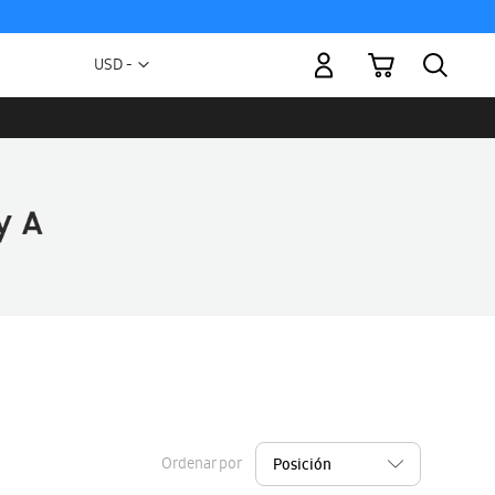
Mi carrito
Moneda
USD -
dólar
estadounidense
Ordenar por