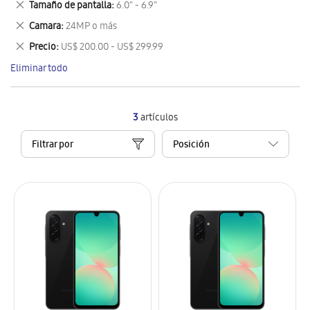
Eliminar
Tamaño de pantalla
6.0" - 6.9"
artículo
este
Eliminar
Camara
24MP o más
artículo
este
Eliminar
Precio
US$ 200.00 - US$ 299.99
artículo
este
Eliminar todo
artículo
3
artículos
Filtrar por