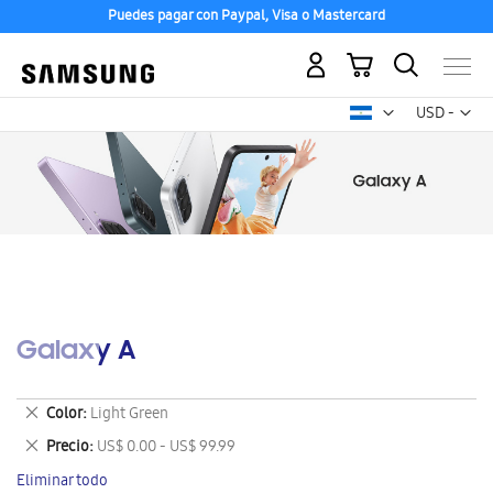
Puedes pagar con Paypal, Visa o Mastercard
Mi carrito
Mon
USD -
dólar
estadounid
Galaxy A
Eliminar
Color
Light Green
este
Eliminar
Precio
US$ 0.00 - US$ 99.99
artículo
este
Eliminar todo
artículo