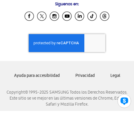
Síguenos en:
Samsung Ecuador
Samsung El Salvador
Samsung Guatemala
Samsung Honduras
Samsung Nicaragua
Samsung Panamá
Samsung República Dominicana
Samsung Venezuela
Ayuda para accesibilidad
Privacidad
Legal
Copyright© 1995-2025 SAMSUNG Todos los Derechos Reservados.
Este sitio se ve mejor en las últimas versiones de Chrome, Edge,
Safari y Mozilla Firefox.