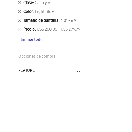
Eliminar
Clase
Galaxy A
este
Eliminar
Color
Light Blue
artículo
este
Eliminar
Tamaño de pantalla
6.0" - 6.9"
artículo
este
Eliminar
Precio
US$ 200.00 - US$ 299.99
artículo
este
Eliminar todo
artículo
Opciones de compra
FEATURE