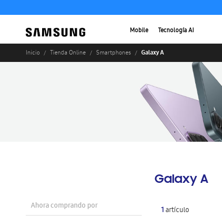
Mobile
Tecnología AI
Galaxy A
Inicio
Tienda Online
Smartphones
Galaxy A
Ahora comprando por
1
artículo