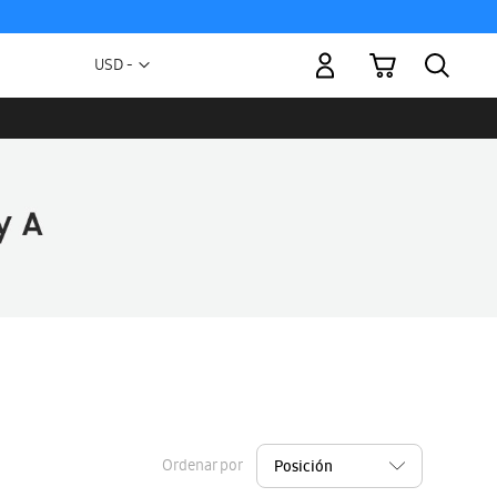
Mi carrito
Moneda
USD -
dólar
estadounidense
Ordenar por