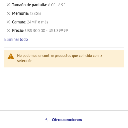
este
Eliminar
Tamaño de pantalla
6.0" - 6.9"
artículo
este
Eliminar
Memoria
128GB
artículo
este
Eliminar
Camara
24MP o más
artículo
este
Eliminar
Precio
US$ 300.00 - US$ 399.99
artículo
este
Eliminar todo
artículo
No podemos encontrar productos que coincida con la
selección.
Otras secciones