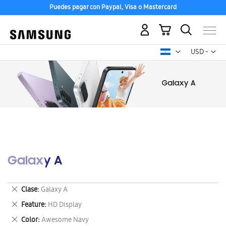
Puedes pagar con Paypal, Visa o Mastercard
Mi carrito
Mon
USD -
dólar
estadounid
Galaxy A
Eliminar
Clase
Galaxy A
este
Eliminar
Feature
HD Display
artículo
este
Eliminar
Color
Awesome Navy
artículo