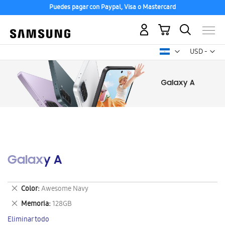
Puedes pagar con Paypal, Visa o Mastercard
Mi carrito
Mon
USD -
dólar
estadounid
Galaxy A
Eliminar
Color
Awesome Navy
este
Eliminar
Memoria
128GB
artículo
este
Eliminar todo
artículo