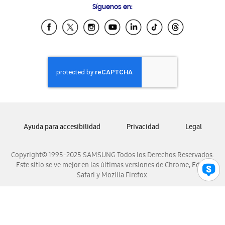
Síguenos en:
Samsung Ecuador
Samsung El Salvador
Samsung Guatemala
Samsung Honduras
Samsung Nicaragua
Samsung Panamá
Samsung República Dominicana
Samsung Venezuela
Ayuda para accesibilidad
Privacidad
Legal
Copyright© 1995-2025 SAMSUNG Todos los Derechos Reservados.
Este sitio se ve mejor en las últimas versiones de Chrome, Edge,
Safari y Mozilla Firefox.