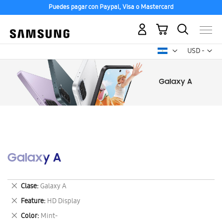
Puedes pagar con Paypal, Visa o Mastercard
Mi carrito
Mon
USD -
dólar
estadounid
Galaxy A
Eliminar
Clase
Galaxy A
este
Eliminar
Feature
HD Display
artículo
este
Eliminar
Color
Mint-
artículo