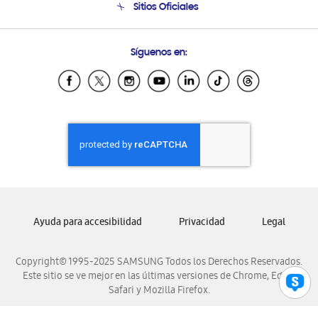
Sitios Oficiales
Soporte vía eMail
Preguntas Frecuentes
Samsung Costa Rica
Síguenos en:
Samsung Ecuador
Samsung El Salvador
Samsung Guatemala
Samsung Honduras
Samsung Nicaragua
Samsung Panamá
Samsung República Dominicana
Samsung Venezuela
Ayuda para accesibilidad
Privacidad
Legal
Copyright© 1995-2025 SAMSUNG Todos los Derechos Reservados.
Este sitio se ve mejor en las últimas versiones de Chrome, Edge,
Safari y Mozilla Firefox.