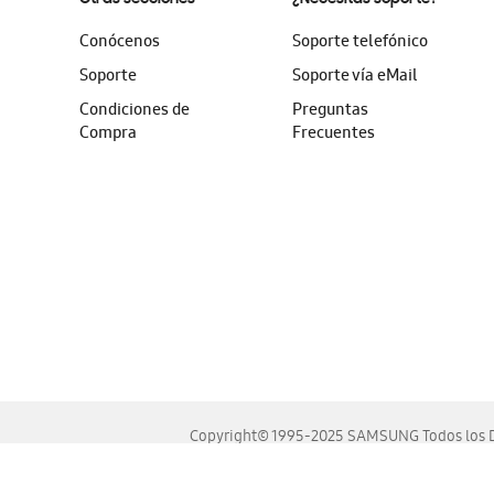
Conócenos
Soporte telefónico
Soporte
Soporte vía eMail
Condiciones de
Preguntas
Compra
Frecuentes
Copyright© 1995-2025 SAMSUNG Todos los D
Este sitio se ve mejor en las últimas versiones de Chrome