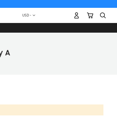
Mi carrito
Moneda
USD -
dólar
estadounidense