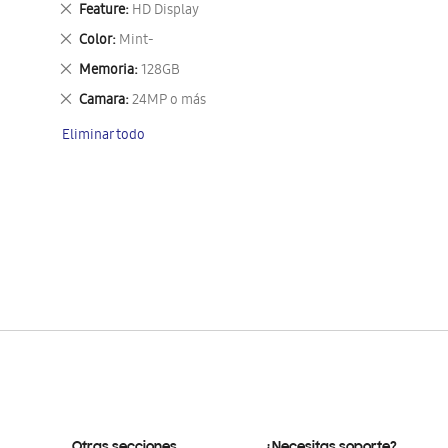
Eliminar
Feature
HD Display
este
Eliminar
Color
Mint-
artículo
este
Eliminar
Memoria
128GB
artículo
este
Eliminar
Camara
24MP o más
artículo
este
Eliminar todo
artículo
Otras secciones
¿Necesitas soporte?