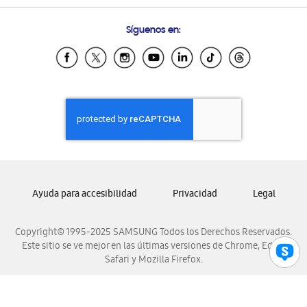
Preguntas Frecuentes
Samsung Costa Rica
Síguenos en:
Samsung Ecuador
Samsung El Salvador
Samsung Guatemala
Samsung Honduras
Samsung Nicaragua
Samsung Panamá
Samsung República Dominicana
Samsung Venezuela
Ayuda para accesibilidad
Privacidad
Legal
Copyright© 1995-2025 SAMSUNG Todos los Derechos Reservados.
Este sitio se ve mejor en las últimas versiones de Chrome, Edge,
Safari y Mozilla Firefox.