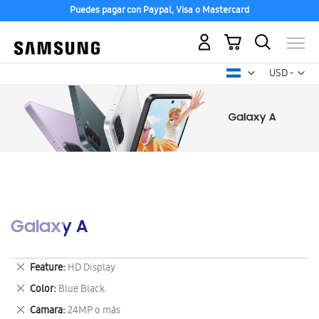
Puedes pagar con Paypal, Visa o Mastercard
Mi carrito
Mon
USD -
dólar
estadounid
Galaxy A
Eliminar
Feature
HD Display
este
Eliminar
Color
Blue Black.
artículo
este
Eliminar
Camara
24MP o más
artículo