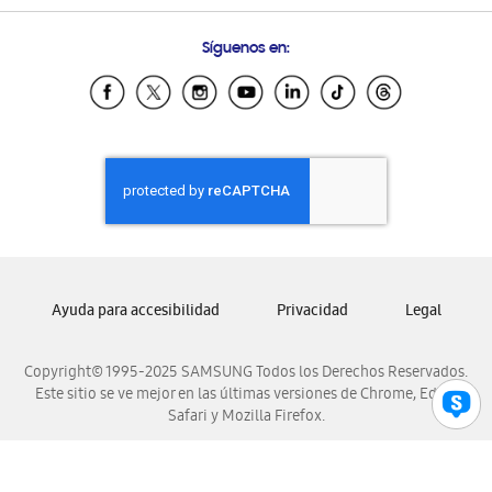
Preguntas Frecuentes
Samsung Costa Rica
Síguenos en:
Samsung Ecuador
Samsung El Salvador
Samsung Guatemala
Samsung Honduras
Samsung Nicaragua
Samsung Panamá
Samsung República Dominicana
Samsung Venezuela
Ayuda para accesibilidad
Privacidad
Legal
Copyright© 1995-2025 SAMSUNG Todos los Derechos Reservados.
Este sitio se ve mejor en las últimas versiones de Chrome, Edge,
Safari y Mozilla Firefox.