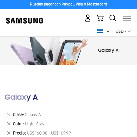
Puedes pagar con Paypal, Visa o Mastercard
Mi carrito
Mon
USD -
dólar
estadounid
Galaxy A
Eliminar
Clase
Galaxy A
este
Eliminar
Color
Light Gray
artículo
este
Eliminar
Precio
US$ 160.00 - US$ 169.99
artículo