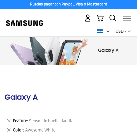
Puedes pagar con Paypal, Visa o Mastercard
Mi carrito
Mon
USD -
dólar
estadounid
Galaxy A
Eliminar
Feature
Sensor de huella dactilar
este
Eliminar
Color
Awesome White
artículo
este