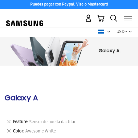
Puedes pagar con Paypal, Visa o Mastercard
Mi carrito
Mon
USD -
dólar
estadounid
Galaxy A
Eliminar
Feature
Sensor de huella dactilar
este
Eliminar
Color
Awesome White
artículo
este