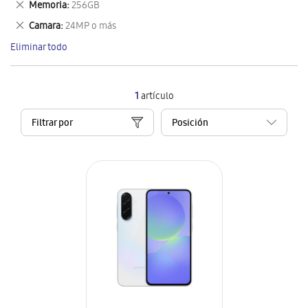
Eliminar
Memoria
256GB
artículo
este
Eliminar
Camara
24MP o más
artículo
este
Eliminar todo
artículo
1
artículo
Filtrar por