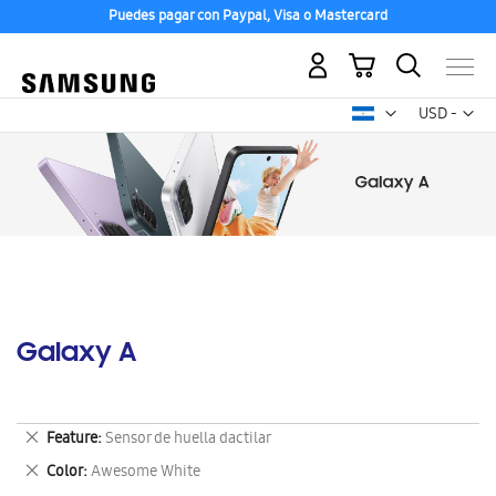
Puedes pagar con Paypal, Visa o Mastercard
Mi carrito
Mon
USD -
dólar
estadounid
Galaxy A
Eliminar
Feature
Sensor de huella dactilar
este
Eliminar
Color
Awesome White
artículo
este