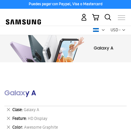
Puedes pagar con Paypal, Visa o Mastercard
Mi carrito
Mon
USD -
dólar
estadounid
Galaxy A
Eliminar
Clase
Galaxy A
este
Eliminar
Feature
HD Display
artículo
este
Eliminar
Color
Awesome Graphite
artículo