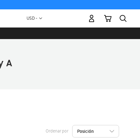
Mi carrito
Moneda
USD -
dólar
estadounidense
Ordenar por