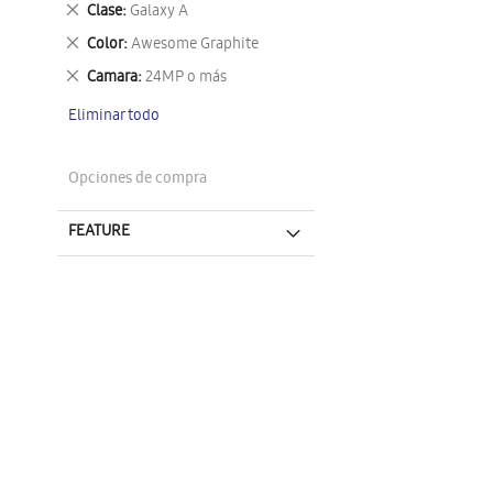
Eliminar
Clase
Galaxy A
este
Eliminar
Color
Awesome Graphite
artículo
este
Eliminar
Camara
24MP o más
artículo
este
Eliminar todo
artículo
Opciones de compra
FEATURE