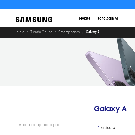
Mobile
Tecnología AI
Galaxy A
Inicio
Tienda Online
Smartphones
Galaxy A
Ahora comprando por
1
artículo