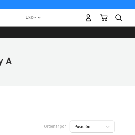
Mi carrito
Moneda
USD -
dólar
estadounidense
Ordenar por