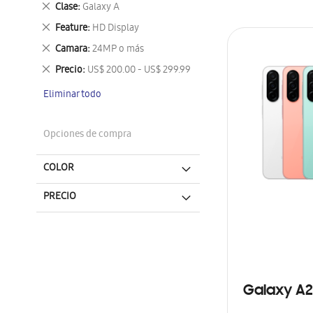
Eliminar
Clase
Galaxy A
este
Eliminar
Feature
HD Display
artículo
este
Eliminar
Camara
24MP o más
artículo
este
Eliminar
Precio
US$ 200.00 - US$ 299.99
artículo
este
Eliminar todo
artículo
Opciones de compra
COLOR
PRECIO
Galaxy A2