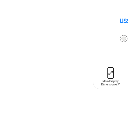
US
AÑADIR AL C