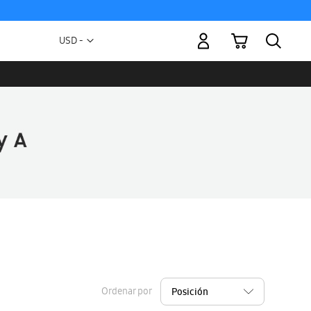
Mi carrito
Moneda
USD -
dólar
estadounidense
Ordenar por