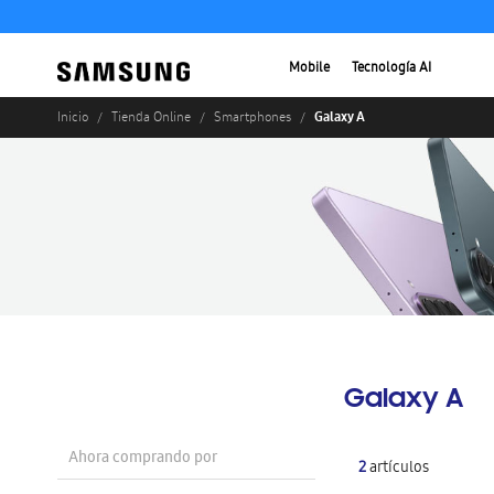
Mobile
Tecnología AI
Galaxy A
Inicio
Tienda Online
Smartphones
Galaxy A
Ahora comprando por
2
artículos