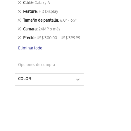
Eliminar
Clase
Galaxy A
este
Eliminar
Feature
HD Display
artículo
este
Eliminar
Tamaño de pantalla
6.0" - 6.9"
artículo
este
Eliminar
Camara
24MP o más
artículo
este
Eliminar
Precio
US$ 300.00 - US$ 399.99
artículo
este
Eliminar todo
artículo
Opciones de compra
COLOR