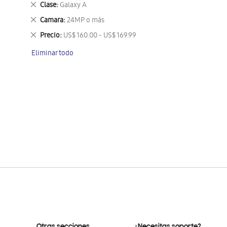
Eliminar
Clase
Galaxy A
este
Eliminar
Camara
24MP o más
artículo
este
Eliminar
Precio
US$ 160.00 - US$ 169.99
artículo
este
Eliminar todo
artículo
Otras secciones
¿Necesitas soporte?