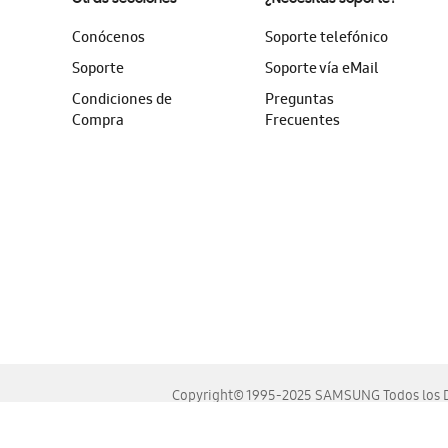
Conócenos
Soporte telefónico
Soporte
Soporte vía eMail
Condiciones de
Preguntas
Compra
Frecuentes
Copyright© 1995-2025 SAMSUNG Todos los D
Este sitio se ve mejor en las últimas versiones de Chrome