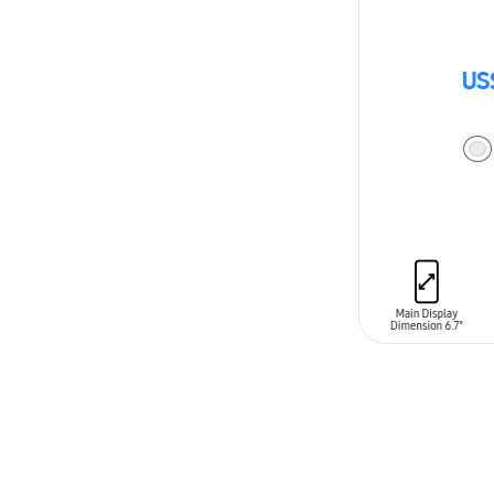
US
AÑADIR AL C