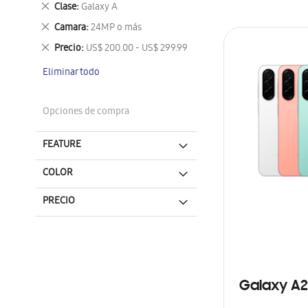
Eliminar
Clase
Galaxy A
este
Eliminar
Camara
24MP o más
artículo
este
Eliminar
Precio
US$ 200.00 - US$ 299.99
artículo
este
Eliminar todo
artículo
Opciones de compra
FEATURE
COLOR
PRECIO
Galaxy A2