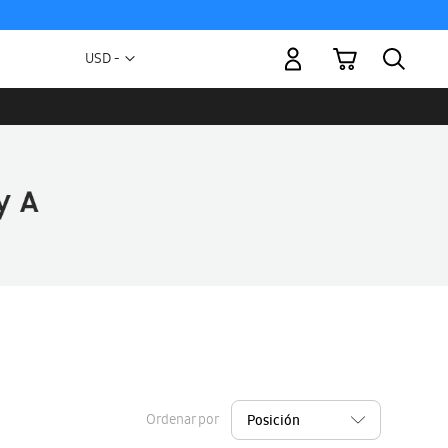
Mi carrito
Moneda
USD -
dólar
estadounidense
Ordenar por