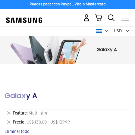
Puedes pagar con Paypal, Visa o Mastercard
Mi carrito
Mon
USD -
dólar
estadounid
Galaxy A
Eliminar
Feature
Multi-sim
este
Eliminar
Precio
US$ 130.00 - US$ 139.99
artículo
este
Eliminar todo
artículo