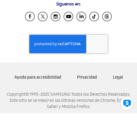
Síguenos en:
Samsung Ecuador
Samsung El Salvador
Samsung Guatemala
Samsung Honduras
Samsung Nicaragua
Samsung Panamá
Samsung República Dominicana
Samsung Venezuela
Ayuda para accesibilidad
Privacidad
Legal
Copyright© 1995-2025 SAMSUNG Todos los Derechos Reservados.
Este sitio se ve mejor en las últimas versiones de Chrome, Edge,
Safari y Mozilla Firefox.