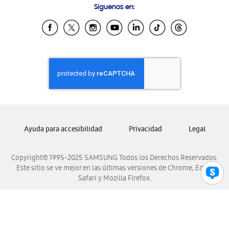
Síguenos en:
Samsung Ecuador
Samsung El Salvador
Samsung Guatemala
Samsung Honduras
Samsung Nicaragua
Samsung Panamá
Samsung República Dominicana
Samsung Venezuela
Ayuda para accesibilidad
Privacidad
Legal
Copyright© 1995-2025 SAMSUNG Todos los Derechos Reservados.
Este sitio se ve mejor en las últimas versiones de Chrome, Edge,
Safari y Mozilla Firefox.