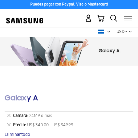
Puedes pagar con Paypal, Visa o Mastercard
Mi carrito
Mon
USD -
dólar
estadounid
Galaxy A
Eliminar
Camara
24MP o más
este
Eliminar
Precio
US$ 340.00 - US$ 349.99
artículo
este
Eliminar todo
artículo