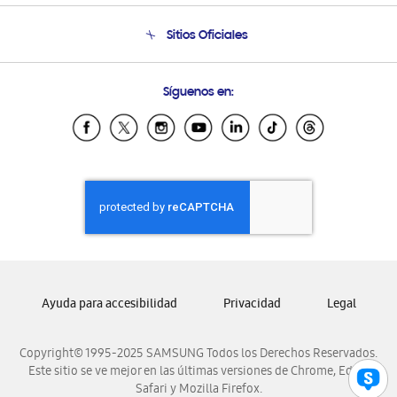
Condiciones de Compra
Soporte telefónico
Sitios Oficiales
Soporte vía eMail
Preguntas Frecuentes
Samsung Costa Rica
Síguenos en:
Samsung Ecuador
Samsung El Salvador
Samsung Guatemala
Samsung Honduras
Samsung Nicaragua
Samsung Panamá
Samsung República Dominicana
Samsung Venezuela
Ayuda para accesibilidad
Privacidad
Legal
Copyright© 1995-2025 SAMSUNG Todos los Derechos Reservados.
Este sitio se ve mejor en las últimas versiones de Chrome, Edge,
Safari y Mozilla Firefox.