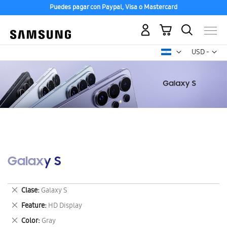
Puedes pagar con Paypal, Visa o Mastercard
Mi carrito
Mon
USD -
dólar
estadounid
Galaxy S
Eliminar
Clase
Galaxy S
este
Eliminar
Feature
HD Display
artículo
este
Eliminar
Color
Gray
artículo