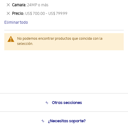
este
Eliminar
Camara
24MP o más
artículo
este
Eliminar
Precio
US$ 700.00 - US$ 799.99
artículo
este
Eliminar todo
artículo
No podemos encontrar productos que coincida con la
selección.
Otras secciones
Conócenos
¿Necesitas soporte?
Soporte