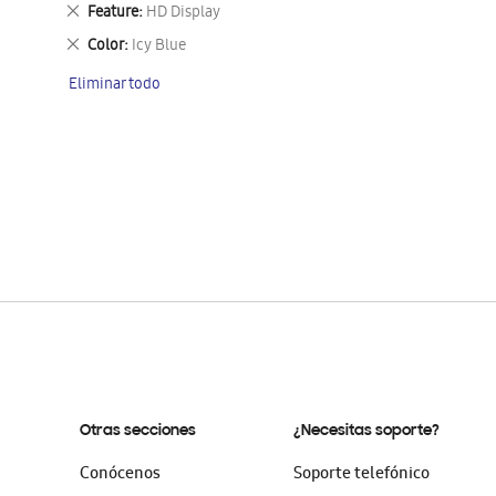
este
Eliminar
Feature
HD Display
artículo
este
Eliminar
Color
Icy Blue
artículo
este
Eliminar todo
artículo
Otras secciones
¿Necesitas soporte?
Conócenos
Soporte telefónico