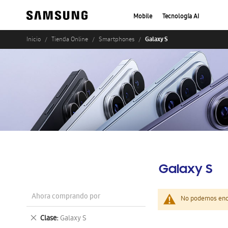
Mobile
Tecnología AI
Galaxy S
Inicio
Tienda Online
Smartphones
Galaxy S
Ahora comprando por
No podemos enco
Eliminar
Clase
Galaxy S