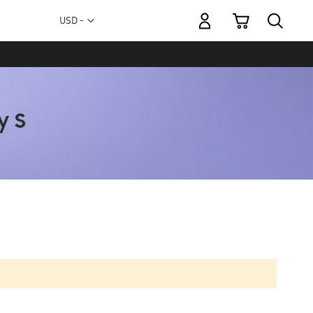
Mi carrito
Moneda
USD -
dólar
estadounidense