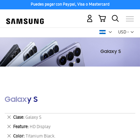
Puedes pagar con Paypal, Visa o Mastercard
Mi carrito
Mon
USD -
dólar
estadounid
Galaxy S
Eliminar
Clase
Galaxy S
este
Eliminar
Feature
HD Display
artículo
este
Eliminar
Color
Titanium Black.
artículo