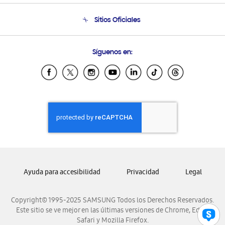
Condiciones de Compra
Soporte telefónico
Sitios Oficiales
Soporte vía eMail
Preguntas Frecuentes
Samsung Costa Rica
Síguenos en:
Samsung Ecuador
Samsung El Salvador
Samsung Guatemala
Samsung Honduras
Samsung Nicaragua
Samsung Panamá
Samsung República Dominicana
Samsung Venezuela
Ayuda para accesibilidad
Privacidad
Legal
Copyright© 1995-2025 SAMSUNG Todos los Derechos Reservados.
Este sitio se ve mejor en las últimas versiones de Chrome, Edge,
Safari y Mozilla Firefox.