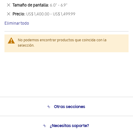
este
Eliminar
Tamaño de pantalla
6.0" - 6.9"
artículo
este
Eliminar
Precio
US$ 1,400.00 - US$ 1,499.99
artículo
este
Eliminar todo
artículo
No podemos encontrar productos que coincida con la
selección.
Otras secciones
Conócenos
¿Necesitas soporte?
Soporte