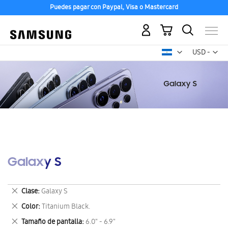
Puedes pagar con Paypal, Visa o Mastercard
Mi carrito
Mon
USD -
dólar
estadounid
Galaxy S
Eliminar
Clase
Galaxy S
este
Eliminar
Color
Titanium Black.
artículo
este
Eliminar
Tamaño de pantalla
6.0" - 6.9"
artículo