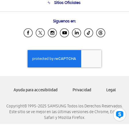
Sitios Oficiales
Soporte vía eMail
Preguntas Frecuentes
Samsung Costa Rica
Síguenos en:
Samsung Ecuador
Samsung El Salvador
Samsung Guatemala
Samsung Honduras
Samsung Nicaragua
Samsung Panamá
Samsung República Dominicana
Samsung Venezuela
Ayuda para accesibilidad
Privacidad
Legal
Copyright© 1995-2025 SAMSUNG Todos los Derechos Reservados.
Este sitio se ve mejor en las últimas versiones de Chrome, Edge,
Safari y Mozilla Firefox.