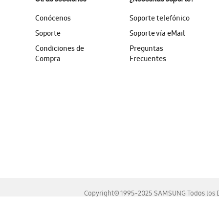
Conócenos
Soporte telefónico
Soporte
Soporte vía eMail
Condiciones de
Preguntas
Compra
Frecuentes
Copyright© 1995-2025 SAMSUNG Todos los D
Este sitio se ve mejor en las últimas versiones de Chrome