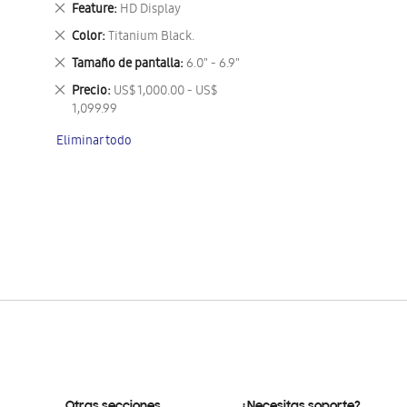
Eliminar
Feature
HD Display
este
Eliminar
Color
Titanium Black.
artículo
este
Eliminar
Tamaño de pantalla
6.0" - 6.9"
artículo
este
Eliminar
Precio
US$ 1,000.00 - US$
artículo
este
1,099.99
artículo
Eliminar todo
Otras secciones
¿Necesitas soporte?