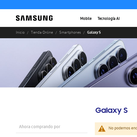
Mobile
Tecnología AI
Galaxy S
Inicio
Tienda Online
Smartphones
Galaxy S
Ahora comprando por
No podemos enco