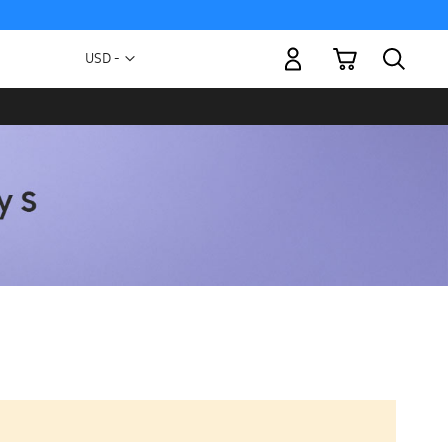
Mi carrito
Moneda
USD -
dólar
estadounidense