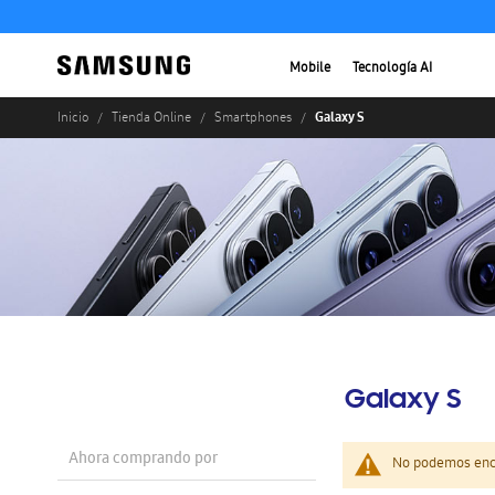
Mobile
Tecnología AI
Galaxy S
Inicio
Tienda Online
Smartphones
Galaxy S
Ahora comprando por
No podemos enco