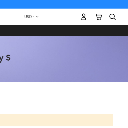
Mi carrito
Moneda
USD -
dólar
estadounidense