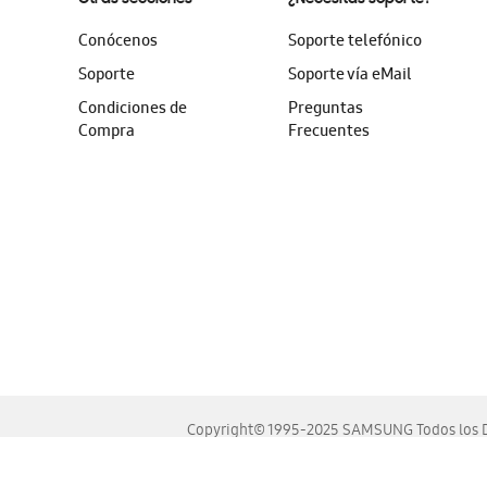
Conócenos
Soporte telefónico
Soporte
Soporte vía eMail
Condiciones de
Preguntas
Compra
Frecuentes
Copyright© 1995-2025 SAMSUNG Todos los D
Este sitio se ve mejor en las últimas versiones de Chrome