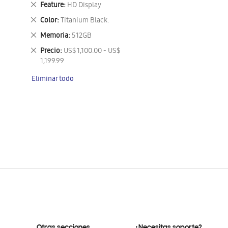
Eliminar
Feature
HD Display
este
Eliminar
Color
Titanium Black.
artículo
este
Eliminar
Memoria
512GB
artículo
este
Eliminar
Precio
US$ 1,100.00 - US$
artículo
este
1,199.99
artículo
Eliminar todo
Otras secciones
¿Necesitas soporte?