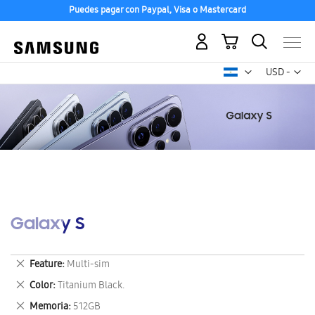
Puedes pagar con Paypal, Visa o Mastercard
Mi carrito
Mon
USD -
dólar
estadounid
Galaxy S
Eliminar
Feature
Multi-sim
este
Eliminar
Color
Titanium Black.
artículo
este
Eliminar
Memoria
512GB
artículo