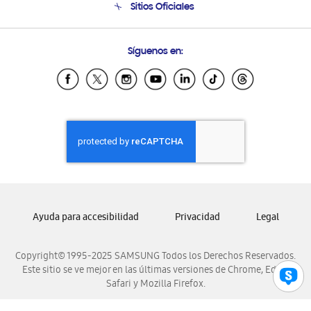
Sitios Oficiales
Soporte vía eMail
Preguntas Frecuentes
Samsung Costa Rica
Síguenos en:
Samsung Ecuador
Samsung El Salvador
Samsung Guatemala
Samsung Honduras
Samsung Nicaragua
Samsung Panamá
Samsung República Dominicana
Samsung Venezuela
Ayuda para accesibilidad
Privacidad
Legal
Copyright© 1995-2025 SAMSUNG Todos los Derechos Reservados.
Este sitio se ve mejor en las últimas versiones de Chrome, Edge,
Safari y Mozilla Firefox.