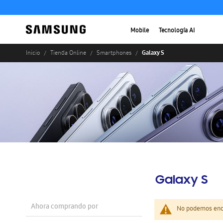
Mobile
Tecnología AI
Galaxy S
Inicio
Tienda Online
Smartphones
Galaxy S
Ahora comprando por
No podemos enco