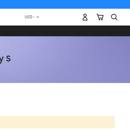
Mi carrito
Moneda
USD -
dólar
estadounidense