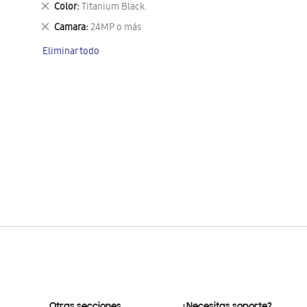
Eliminar
Color
Titanium Black.
este
Eliminar
Camara
24MP o más
artículo
este
Eliminar todo
artículo
Otras secciones
¿Necesitas soporte?