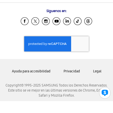
Preguntas Frecuentes
Samsung Costa Rica
Síguenos en:
Samsung Ecuador
Samsung El Salvador
Samsung Guatemala
Samsung Honduras
Samsung Nicaragua
Samsung Panamá
Samsung República Dominicana
Samsung Venezuela
Ayuda para accesibilidad
Privacidad
Legal
Copyright© 1995-2025 SAMSUNG Todos los Derechos Reservados.
Este sitio se ve mejor en las últimas versiones de Chrome, Edge,
Safari y Mozilla Firefox.