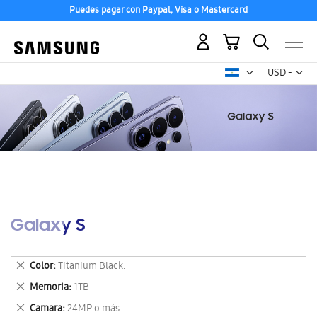
Puedes pagar con Paypal, Visa o Mastercard
Mi carrito
Mon
USD -
dólar
estadounid
Galaxy S
Eliminar
Color
Titanium Black.
este
Eliminar
Memoria
1TB
artículo
este
Eliminar
Camara
24MP o más
artículo