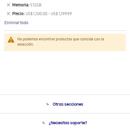
este
Eliminar
Memoria
512GB
artículo
este
Eliminar
Precio
US$ 1,100.00 - US$ 1,199.99
artículo
este
Eliminar todo
artículo
No podemos encontrar productos que coincida con la
selección.
Otras secciones
Conócenos
¿Necesitas soporte?
Soporte