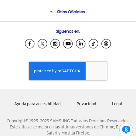
Condiciones de Compra
Soporte telefónico
Sitios Oficiales
Soporte vía eMail
Preguntas Frecuentes
Samsung Costa Rica
Síguenos en:
Samsung Ecuador
Samsung El Salvador
Samsung Guatemala
Samsung Honduras
Samsung Nicaragua
Samsung Panamá
Samsung República Dominicana
Samsung Venezuela
Ayuda para accesibilidad
Privacidad
Legal
Copyright© 1995-2025 SAMSUNG Todos los Derechos Reservados.
Este sitio se ve mejor en las últimas versiones de Chrome, Edge,
Safari y Mozilla Firefox.