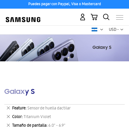
Puedes pagar con Paypal, Visa o Mastercard
Mi carrito
Mon
USD -
dólar
estadounid
Galaxy S
Eliminar
Feature
Sensor de huella dactilar
este
Eliminar
Color
Titanium Violet
artículo
este
Eliminar
Tamaño de pantalla
6.0" - 6.9"
artículo