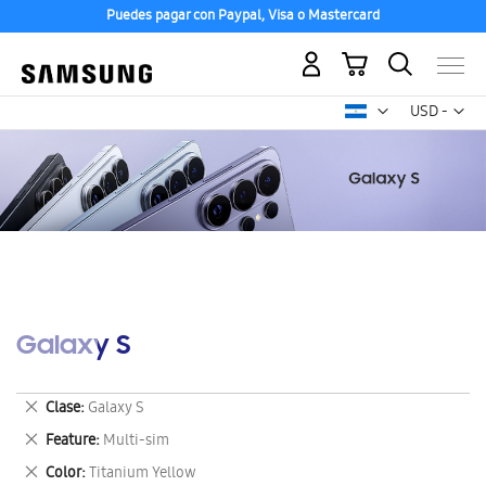
Puedes pagar con Paypal, Visa o Mastercard
Mi carrito
Mon
USD -
dólar
estadounid
Galaxy S
Eliminar
Clase
Galaxy S
este
Eliminar
Feature
Multi-sim
artículo
este
Eliminar
Color
Titanium Yellow
artículo