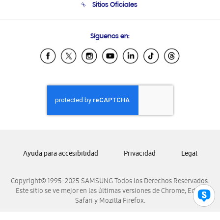
Sitios Oficiales
Soporte vía eMail
Preguntas Frecuentes
Samsung Costa Rica
Síguenos en:
Samsung Ecuador
Samsung El Salvador
Samsung Guatemala
Samsung Honduras
Samsung Nicaragua
Samsung Panamá
Samsung República Dominicana
Samsung Venezuela
Ayuda para accesibilidad
Privacidad
Legal
Copyright© 1995-2025 SAMSUNG Todos los Derechos Reservados.
Este sitio se ve mejor en las últimas versiones de Chrome, Edge,
Safari y Mozilla Firefox.