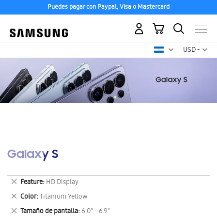
Puedes pagar con Paypal, Visa o Mastercard
Mi carrito
Mon
USD -
dólar
estadounid
Galaxy S
Eliminar
Feature
HD Display
este
Eliminar
Color
Titanium Yellow
artículo
este
Eliminar
Tamaño de pantalla
6.0" - 6.9"
artículo