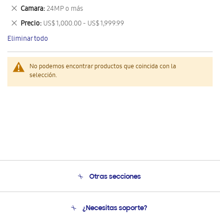
este
Eliminar
Camara
24MP o más
artículo
este
Eliminar
Precio
US$ 1,000.00 - US$ 1,999.99
artículo
este
Eliminar todo
artículo
No podemos encontrar productos que coincida con la
selección.
Otras secciones
Conócenos
¿Necesitas soporte?
Soporte