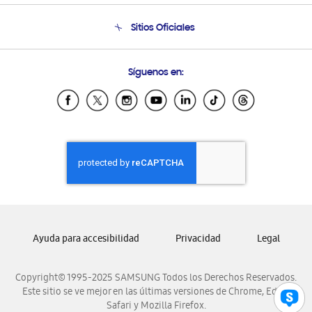
Condiciones de Compra
Soporte telefónico
Sitios Oficiales
Soporte vía eMail
Preguntas Frecuentes
Samsung Costa Rica
Síguenos en:
Samsung Ecuador
Samsung El Salvador
Samsung Guatemala
Samsung Honduras
Samsung Nicaragua
Samsung Panamá
Samsung República Dominicana
Samsung Venezuela
Ayuda para accesibilidad
Privacidad
Legal
Copyright© 1995-2025 SAMSUNG Todos los Derechos Reservados.
Este sitio se ve mejor en las últimas versiones de Chrome, Edge,
Safari y Mozilla Firefox.