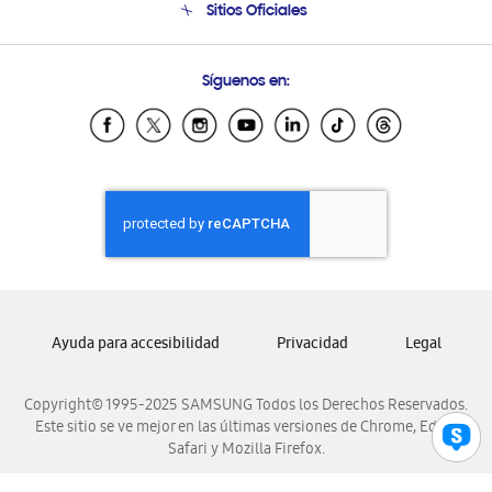
Sitios Oficiales
Soporte vía eMail
Preguntas Frecuentes
Samsung Costa Rica
Síguenos en:
Samsung Ecuador
Samsung El Salvador
Samsung Guatemala
Samsung Honduras
Samsung Nicaragua
Samsung Panamá
Samsung República Dominicana
Samsung Venezuela
Ayuda para accesibilidad
Privacidad
Legal
Copyright© 1995-2025 SAMSUNG Todos los Derechos Reservados.
Este sitio se ve mejor en las últimas versiones de Chrome, Edge,
Safari y Mozilla Firefox.