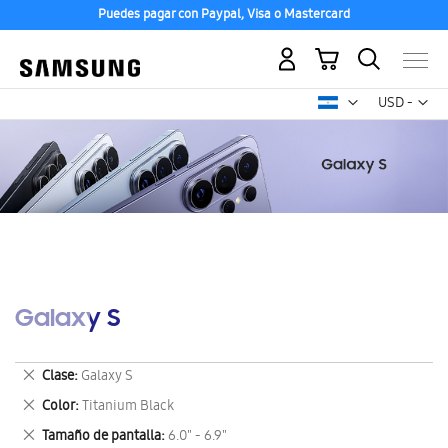
Puedes pagar con Paypal, Visa o Mastercard
Mi carrito
Mon
USD -
dólar
estadounid
Galaxy S
Eliminar
Clase
Galaxy S
este
Eliminar
Color
Titanium Black
artículo
este
Eliminar
Tamaño de pantalla
6.0" - 6.9"
artículo