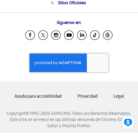
Sitios Oficiales
Soporte vía eMail
Preguntas Frecuentes
Samsung Costa Rica
Síguenos en:
Samsung Ecuador
Samsung El Salvador
Samsung Guatemala
Samsung Honduras
Samsung Nicaragua
Samsung Panamá
Samsung República Dominicana
Samsung Venezuela
Ayuda para accesibilidad
Privacidad
Legal
Copyright© 1995-2025 SAMSUNG Todos los Derechos Reservados.
Este sitio se ve mejor en las últimas versiones de Chrome, Edge,
Safari y Mozilla Firefox.