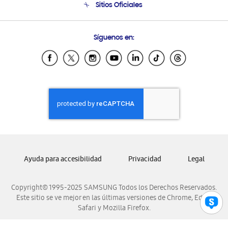
Sitios Oficiales
Soporte vía eMail
Preguntas Frecuentes
Samsung Costa Rica
Síguenos en:
Samsung Ecuador
Samsung El Salvador
Samsung Guatemala
Samsung Honduras
Samsung Nicaragua
Samsung Panamá
Samsung República Dominicana
Samsung Venezuela
Ayuda para accesibilidad
Privacidad
Legal
Copyright© 1995-2025 SAMSUNG Todos los Derechos Reservados.
Este sitio se ve mejor en las últimas versiones de Chrome, Edge,
Safari y Mozilla Firefox.