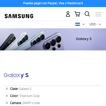
Puedes pagar con Paypal, Visa o Mastercard
Mi carrito
Mon
USD -
dólar
estadounid
Galaxy S
Eliminar
Clase
Galaxy S
este
Eliminar
Color
Titanium Gray
artículo
este
Eliminar
Camara
24MP o más
artículo