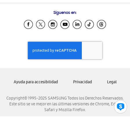
Preguntas Frecuentes
Samsung Costa Rica
Síguenos en:
Samsung Ecuador
Samsung El Salvador
Samsung Guatemala
Samsung Honduras
Samsung Nicaragua
Samsung Panamá
Samsung República Dominicana
Samsung Venezuela
Ayuda para accesibilidad
Privacidad
Legal
Copyright© 1995-2025 SAMSUNG Todos los Derechos Reservados.
Este sitio se ve mejor en las últimas versiones de Chrome, Edge,
Safari y Mozilla Firefox.