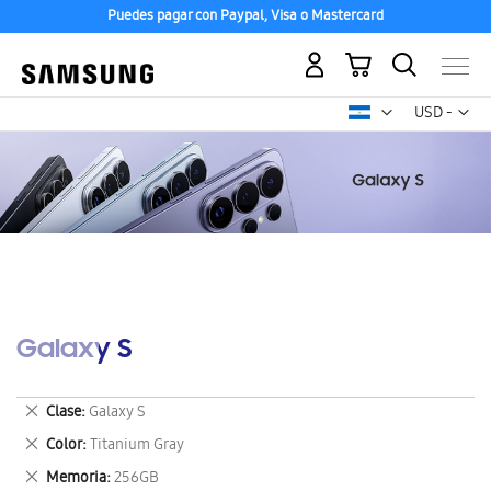
Puedes pagar con Paypal, Visa o Mastercard
Mi carrito
Mon
USD -
dólar
estadounid
Galaxy S
Eliminar
Clase
Galaxy S
este
Eliminar
Color
Titanium Gray
artículo
este
Eliminar
Memoria
256GB
artículo