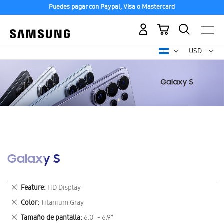
Puedes pagar con Paypal, Visa o Mastercard
Mi carrito
Mon
USD -
dólar
estadounid
Galaxy S
Eliminar
Feature
HD Display
este
Eliminar
Color
Titanium Gray
artículo
este
Eliminar
Tamaño de pantalla
6.0" - 6.9"
artículo