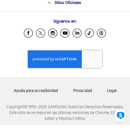
Sitios Oficiales
Soporte vía eMail
Preguntas Frecuentes
Samsung Costa Rica
Síguenos en:
Samsung Ecuador
Samsung El Salvador
Samsung Guatemala
Samsung Honduras
Samsung Nicaragua
Samsung Panamá
Samsung República Dominicana
Samsung Venezuela
Ayuda para accesibilidad
Privacidad
Legal
Copyright© 1995-2025 SAMSUNG Todos los Derechos Reservados.
Este sitio se ve mejor en las últimas versiones de Chrome, Edge,
Safari y Mozilla Firefox.