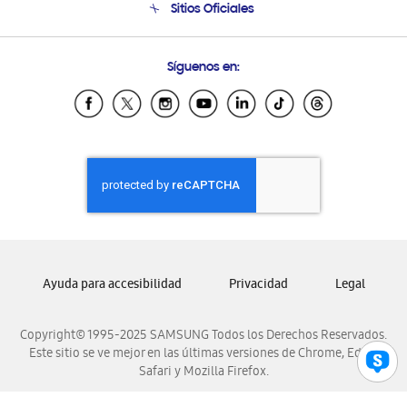
Sitios Oficiales
Soporte vía eMail
Preguntas Frecuentes
Samsung Costa Rica
Síguenos en:
Samsung Ecuador
Samsung El Salvador
Samsung Guatemala
Samsung Honduras
Samsung Nicaragua
Samsung Panamá
Samsung República Dominicana
Samsung Venezuela
Ayuda para accesibilidad
Privacidad
Legal
Copyright© 1995-2025 SAMSUNG Todos los Derechos Reservados.
Este sitio se ve mejor en las últimas versiones de Chrome, Edge,
Safari y Mozilla Firefox.