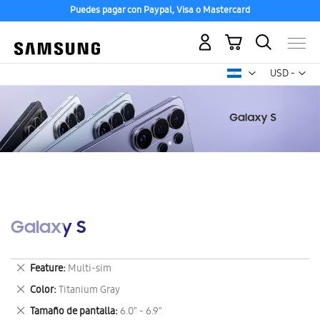
Puedes pagar con Paypal, Visa o Mastercard
Mi carrito
Mon
USD -
dólar
estadounid
Galaxy S
Eliminar
Feature
Multi-sim
este
Eliminar
Color
Titanium Gray
artículo
este
Eliminar
Tamaño de pantalla
6.0" - 6.9"
artículo