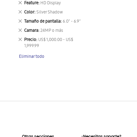
Eliminar
Feature
HD Display
este
Eliminar
Color
Silver Shadow
artículo
este
Eliminar
Tamaño de pantalla
6.0" - 6.9"
artículo
este
Eliminar
Camara
24MP o más
artículo
este
Eliminar
Precio
US$ 1,000.00 - US$
artículo
este
1,999.99
artículo
Eliminar todo
Otras secciones
¿Necesitas soporte?