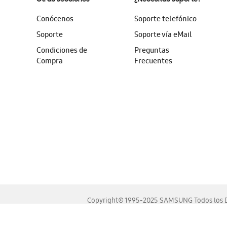
Conócenos
Soporte telefónico
Soporte
Soporte vía eMail
Condiciones de
Preguntas
Compra
Frecuentes
Copyright© 1995-2025 SAMSUNG Todos los D
Este sitio se ve mejor en las últimas versiones de Chrome