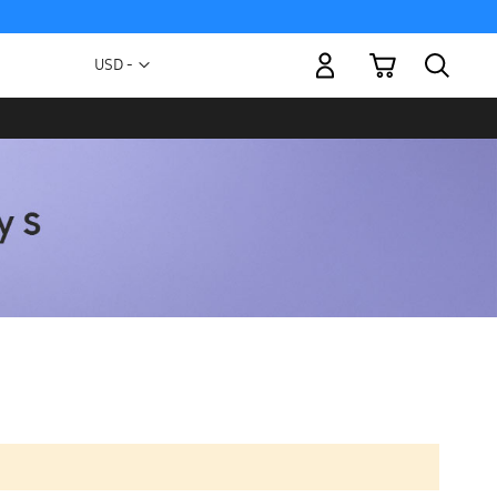
Mi carrito
Moneda
USD -
dólar
estadounidense