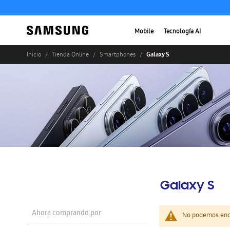
Mobile
Tecnología AI
Galaxy S
Inicio
Tienda Online
Smartphones
Galaxy S
Ahora comprando por
No podemos enco