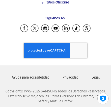
Sitios Oficiales
Soporte vía eMail
Preguntas Frecuentes
Samsung Costa Rica
Síguenos en:
Samsung Ecuador
Samsung El Salvador
Samsung Guatemala
Samsung Honduras
Samsung Nicaragua
Samsung Panamá
Samsung República Dominicana
Samsung Venezuela
Ayuda para accesibilidad
Privacidad
Legal
Copyright© 1995-2025 SAMSUNG Todos los Derechos Reservados.
Este sitio se ve mejor en las últimas versiones de Chrome, Edge,
Safari y Mozilla Firefox.