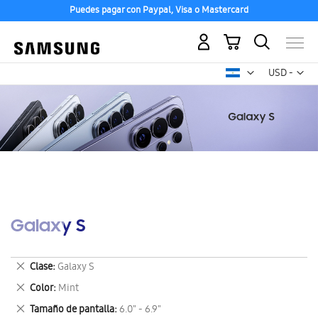
Puedes pagar con Paypal, Visa o Mastercard
Mi carrito
Mon
USD -
dólar
estadounid
Galaxy S
Eliminar
Clase
Galaxy S
este
Eliminar
Color
Mint
artículo
este
Eliminar
Tamaño de pantalla
6.0" - 6.9"
artículo