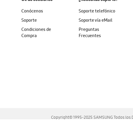
Conócenos
Soporte telefónico
Soporte
Soporte vía eMail
Condiciones de
Preguntas
Compra
Frecuentes
Copyright© 1995-2025 SAMSUNG Todos los D
Este sitio se ve mejor en las últimas versiones de Chrome