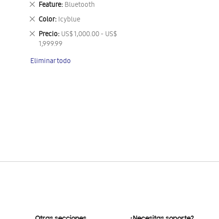
Eliminar
Feature
Bluetooth
este
Eliminar
Color
Icyblue
artículo
este
Eliminar
Precio
US$ 1,000.00 - US$
artículo
este
1,999.99
artículo
Eliminar todo
Otras secciones
¿Necesitas soporte?