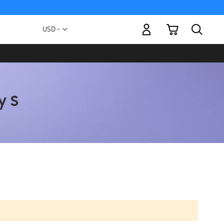
Mi carrito
Moneda
USD -
dólar
estadounidense