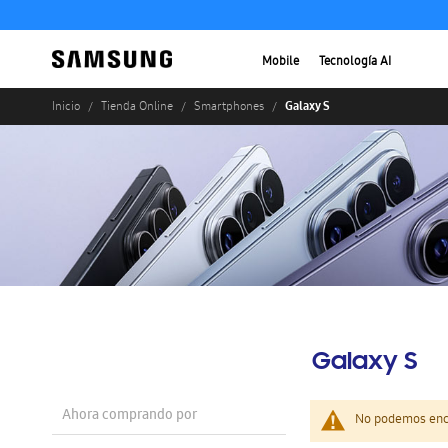
Mobile
Tecnología AI
Galaxy S
Inicio
Tienda Online
Smartphones
Galaxy S
Ahora comprando por
No podemos enco