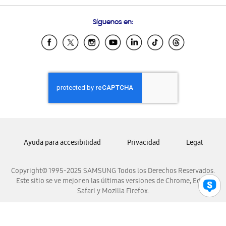
Preguntas Frecuentes
Samsung Costa Rica
Síguenos en:
Samsung Ecuador
Samsung El Salvador
Samsung Guatemala
Samsung Honduras
Samsung Nicaragua
Samsung Panamá
Samsung República Dominicana
Samsung Venezuela
Ayuda para accesibilidad
Privacidad
Legal
Copyright© 1995-2025 SAMSUNG Todos los Derechos Reservados.
Este sitio se ve mejor en las últimas versiones de Chrome, Edge,
Safari y Mozilla Firefox.