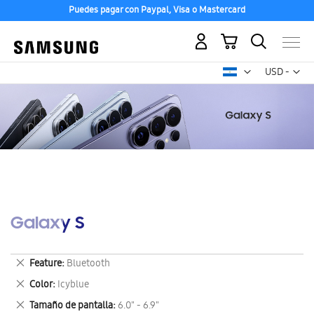
Puedes pagar con Paypal, Visa o Mastercard
Mi carrito
Mon
USD -
dólar
estadounid
Galaxy S
Eliminar
Feature
Bluetooth
este
Eliminar
Color
Icyblue
artículo
este
Eliminar
Tamaño de pantalla
6.0" - 6.9"
artículo