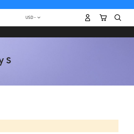
Mi carrito
Moneda
USD -
dólar
estadounidense