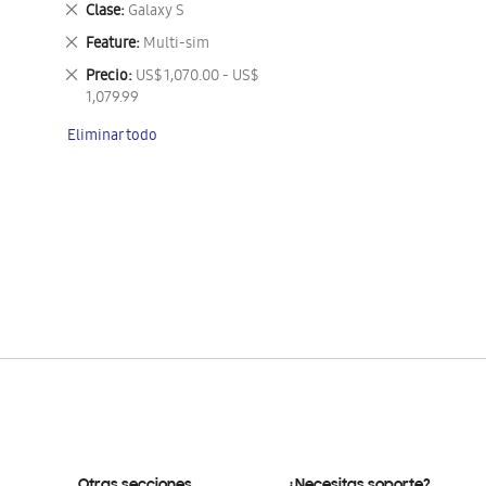
Eliminar
Clase
Galaxy S
este
Eliminar
Feature
Multi-sim
artículo
este
Eliminar
Precio
US$ 1,070.00 - US$
artículo
este
1,079.99
artículo
Eliminar todo
Otras secciones
¿Necesitas soporte?