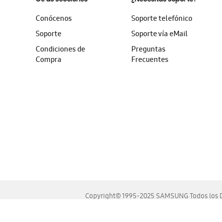
Conócenos
Soporte telefónico
Soporte
Soporte vía eMail
Condiciones de
Preguntas
Compra
Frecuentes
Copyright© 1995-2025 SAMSUNG Todos los D
Este sitio se ve mejor en las últimas versiones de Chrome