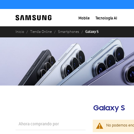
Mobile
Tecnología AI
Galaxy S
Inicio
Tienda Online
Smartphones
Galaxy S
Ahora comprando por
No podemos enco