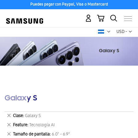
Puedes pagar con Paypal, Visa o Mastercard
Mi carrito
Mon
USD -
dólar
estadounid
Galaxy S
Eliminar
Clase
Galaxy S
este
Eliminar
Feature
Tecnología AI
artículo
este
Eliminar
Tamaño de pantalla
6.0" - 6.9"
artículo