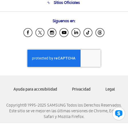
Sitios Oficiales
Soporte vía eMail
Preguntas Frecuentes
Samsung Costa Rica
Síguenos en:
Samsung Ecuador
Samsung El Salvador
Samsung Guatemala
Samsung Honduras
Samsung Nicaragua
Samsung Panamá
Samsung República Dominicana
Samsung Venezuela
Ayuda para accesibilidad
Privacidad
Legal
Copyright© 1995-2025 SAMSUNG Todos los Derechos Reservados.
Este sitio se ve mejor en las últimas versiones de Chrome, Edge,
Safari y Mozilla Firefox.